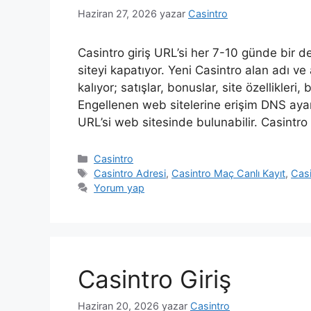
Haziran 27, 2026
yazar
Casintro
Casintro giriş URL’si her 7-10 günde bir de
siteyi kapatıyor. Yeni Casintro alan adı ve 
kalıyor; satışlar, bonuslar, site özellikler
Engellenen web sitelerine erişim DNS ayarl
URL’si web sitesinde bulunabilir. Casintr
Kategoriler
Casintro
Etiketler
Casintro Adresi
,
Casintro Maç Canlı Kayıt
,
Casi
Yorum yap
Casintro Giriş
Haziran 20, 2026
yazar
Casintro