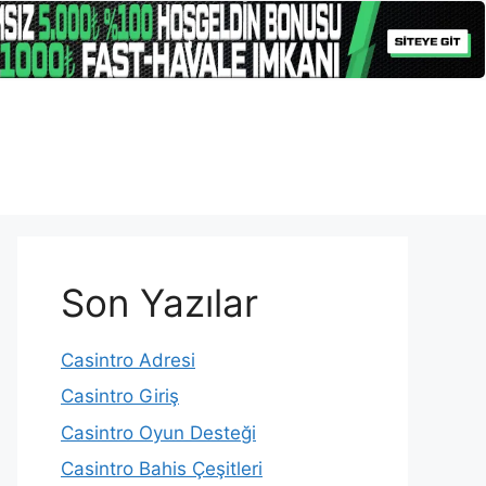
Son Yazılar
Casintro Adresi
Casintro Giriş
Casintro Oyun Desteği
Casintro Bahis Çeşitleri