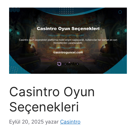
Casintro Oyun
Seçenekleri
Eylül 20, 2025
yazar
Casintro