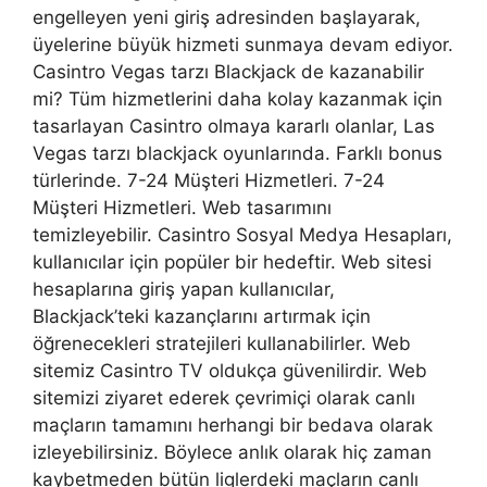
engelleyen yeni giriş adresinden başlayarak,
üyelerine büyük hizmeti sunmaya devam ediyor.
Casintro Vegas tarzı Blackjack de kazanabilir
mi? Tüm hizmetlerini daha kolay kazanmak için
tasarlayan Casintro olmaya kararlı olanlar, Las
Vegas tarzı blackjack oyunlarında. Farklı bonus
türlerinde. 7-24 Müşteri Hizmetleri. 7-24
Müşteri Hizmetleri. Web tasarımını
temizleyebilir. Casintro Sosyal Medya Hesapları,
kullanıcılar için popüler bir hedeftir. Web sitesi
hesaplarına giriş yapan kullanıcılar,
Blackjack’teki kazançlarını artırmak için
öğrenecekleri stratejileri kullanabilirler. Web
sitemiz Casintro TV oldukça güvenilirdir. Web
sitemizi ziyaret ederek çevrimiçi olarak canlı
maçların tamamını herhangi bir bedava olarak
izleyebilirsiniz. Böylece anlık olarak hiç zaman
kaybetmeden bütün liglerdeki maçların canlı