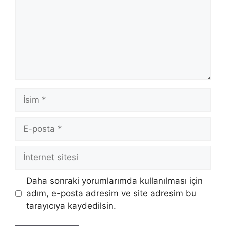
İsim
E-
posta
İnternet
sitesi
Daha sonraki yorumlarımda kullanılması için
adım, e-posta adresim ve site adresim bu
tarayıcıya kaydedilsin.