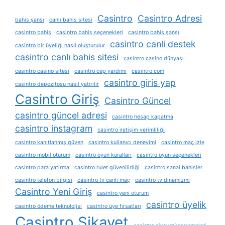
Casintro
Casintro Adresi
bahis şansı
canlı bahis sitesi
casintro bahis
casintro bahis seçenekleri
casintro bahis şansı
casintro canli destek
casintro bir üyeliği nasıl oluşturulur
casintro canlı bahis sitesi
casintro casino dünyası
casintro casino sitesi
casintro cep yardımı
casintro com
casintro giris yap
casintro depozitosu nasıl yatırılır
Casintro Giriş
Casintro Güncel
casintro güncel adresi
casintro hesap kapatma
casintro instagram
casintro i̇letişim verimliliği
casintro kanıtlanmış güven
casintro kullanıcı deneyimi
casintro maç izle
casintro mobil oturum
casintro oyun kuralları
casintro oyun seçenekleri
casintro para yatirma
casintro rulet güvenilirliği
casintro sanal bahisler
casintro telefon bilgisi
casintro tv canli maç
casintro tv dinamizmi
Casintro Yeni Giriş
casintro yeni oturum
casintro üyelik
casintro ödeme teknolojisi
casintro üye fırsatları
Casintro Şikayet