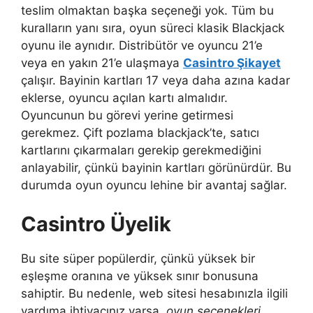
teslim olmaktan başka seçeneği yok. Tüm bu
kuralların yanı sıra, oyun süreci klasik Blackjack
oyunu ile aynıdır. Distribütör ve oyuncu 21’e
veya en yakın 21’e ulaşmaya
Casintro Şikayet
çalışır. Bayinin kartları 17 veya daha azına kadar
eklerse, oyuncu açılan kartı almalıdır.
Oyuncunun bu görevi yerine getirmesi
gerekmez. Çift pozlama blackjack’te, satıcı
kartlarını çıkarmaları gerekip gerekmediğini
anlayabilir, çünkü bayinin kartları görünürdür. Bu
durumda oyun oyuncu lehine bir avantaj sağlar.
Casintro Üyelik
Bu site süper popülerdir, çünkü yüksek bir
eşleşme oranına ve yüksek sınır bonusuna
sahiptir. Bu nedenle, web sitesi hesabınızla ilgili
yardıma ihtiyacınız varsa,
oyun seçenekleri