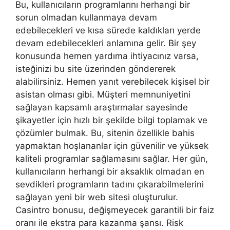
Bu, kullanıcıların programlarını herhangi bir
sorun olmadan kullanmaya devam
edebilecekleri ve kısa sürede kaldıkları yerde
devam edebilecekleri anlamına gelir. Bir şey
konusunda hemen yardıma ihtiyacınız varsa,
isteğinizi bu site üzerinden göndererek
alabilirsiniz. Hemen yanıt verebilecek kişisel bir
asistan olması gibi. Müşteri memnuniyetini
sağlayan kapsamlı araştırmalar sayesinde
şikayetler için hızlı bir şekilde bilgi toplamak ve
çözümler bulmak. Bu, sitenin özellikle bahis
yapmaktan hoşlananlar için güvenilir ve yüksek
kaliteli programlar sağlamasını sağlar. Her gün,
kullanıcıların herhangi bir aksaklık olmadan en
sevdikleri programların tadını çıkarabilmelerini
sağlayan yeni bir web sitesi oluşturulur.
Casintro bonusu, değişmeyecek garantili bir faiz
oranı ile ekstra para kazanma şansı. Risk