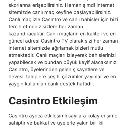
skorlarına erişebilirsiniz. Hemen şimdi internet
sitemizde canlı maç keyfine başlayabilirsiniz.
Canlı maç izle Casintro ve canlı bahisler için bizi
tercih etmeniz sizlere her zaman
kazandıracaktır. Canlı maçların en kaliteli ve en
güncel adresi Casintro TV olarak sizi her zaman
internet sitemizde ağırlamak bizleri mutlu
etmektedir. Canlı maçları izleyerek bahislerinizi
yapabilecek ve bundan büyük keyif alacaksınız.
Casintro, üyelerinden gelen şikayetlere ve
hevesli taleplere çeşitli çözümler yayınlar ve en
yaygın kullanılan canlı destek hattıdır.
Casintro Etkileşim
Casintro ayrıca etkileşimli sayılara kolay erişime
sahiptir ve bakkal ve üyelerle yakın bir ikili