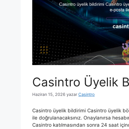
Casintro Üyelik B
Haziran 15, 2026
yazar
Casintro
Casintro üyelik bildirimi Casintro üyeli
ile doğrulanacaksınız. Onaylanırsa hesabı
Casintro katılmasından sonra 24 saat için