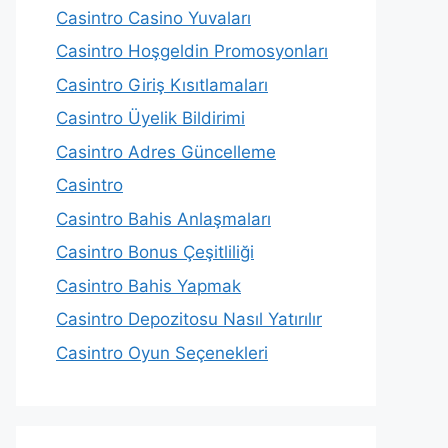
Casintro Casino Yuvaları
Casintro Hoşgeldin Promosyonları
Casintro Giriş Kısıtlamaları
Casintro Üyelik Bildirimi
Casintro Adres Güncelleme
Casintro
Casintro Bahis Anlaşmaları
Casintro Bonus Çeşitliliği
Casintro Bahis Yapmak
Casintro Depozitosu Nasıl Yatırılır
Casintro Oyun Seçenekleri