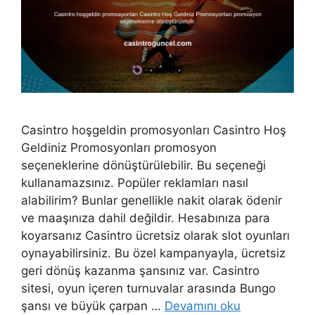
Casintro hoşgeldin promosyonları Casintro Hoş
Geldiniz Promosyonları promosyon
seçeneklerine dönüştürülebilir. Bu seçeneği
kullanamazsınız. Popüler reklamları nasıl
alabilirim? Bunlar genellikle nakit olarak ödenir
ve maaşınıza dahil değildir. Hesabınıza para
koyarsanız Casintro ücretsiz olarak slot oyunları
oynayabilirsiniz. Bu özel kampanyayla, ücretsiz
geri dönüş kazanma şansınız var. Casintro
sitesi, oyun içeren turnuvalar arasında Bungo
şansı ve büyük çarpan …
Devamını oku