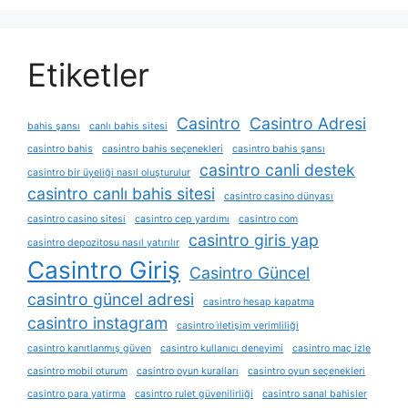
Etiketler
Casintro
Casintro Adresi
bahis şansı
canlı bahis sitesi
casintro bahis
casintro bahis seçenekleri
casintro bahis şansı
casintro canli destek
casintro bir üyeliği nasıl oluşturulur
casintro canlı bahis sitesi
casintro casino dünyası
casintro casino sitesi
casintro cep yardımı
casintro com
casintro giris yap
casintro depozitosu nasıl yatırılır
Casintro Giriş
Casintro Güncel
casintro güncel adresi
casintro hesap kapatma
casintro instagram
casintro i̇letişim verimliliği
casintro kanıtlanmış güven
casintro kullanıcı deneyimi
casintro maç izle
casintro mobil oturum
casintro oyun kuralları
casintro oyun seçenekleri
casintro para yatirma
casintro rulet güvenilirliği
casintro sanal bahisler