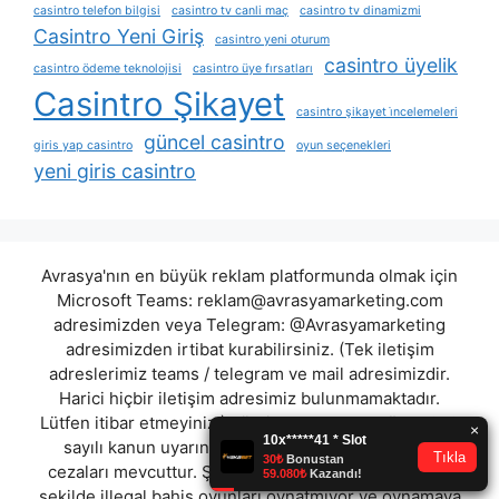
casintro telefon bilgisi
casintro tv canli maç
casintro tv dinamizmi
Casintro Yeni Giriş
casintro yeni oturum
casintro üyelik
casintro ödeme teknolojisi
casintro üye fırsatları
Casintro Şikayet
casintro şikayet i̇ncelemeleri
güncel casintro
giris yap casintro
oyun seçenekleri
yeni giris casintro
Avrasya'nın en büyük reklam platformunda olmak için
Microsoft Teams:
reklam@avrasyamarketing.com
adresimizden veya Telegram: @Avrasyamarketing
adresimizden irtibat kurabilirsiniz. (Tek iletişim
adreslerimiz teams / telegram ve mail adresimizdir.
Harici hiçbir iletişim adresimiz bulunmamaktadır.
Lütfen itibar etmeyiniz.) Türkiye yasalarına göre 7258
sayılı kanun uyarınca yasa dışı bahis oynamanın
cezaları mevcuttur. Şu an bulunduğunuz site hiç bir
şekilde illegal bahis oyunları oynatmıyor ve oynamaya