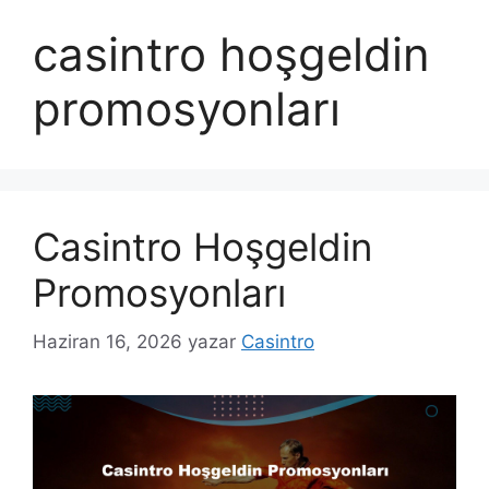
casintro hoşgeldin
promosyonları
Casintro Hoşgeldin
Promosyonları
Haziran 16, 2026
yazar
Casintro