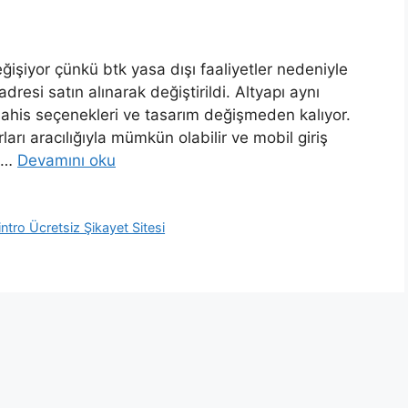
ğişiyor çünkü btk yasa dışı faaliyetler nedeniyle
adresi satın alınarak değiştirildi. Altyapı aynı
i, bahis seçenekleri ve tasarım değişmeden kalıyor.
arı aracılığıyla mümkün olabilir ve mobil giriş
o …
Devamını oku
ntro Ücretsiz Şikayet Sitesi