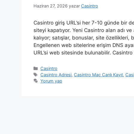
Haziran 27, 2026
yazar
Casintro
Casintro giriş URL’si her 7-10 günde bir de
siteyi kapatıyor. Yeni Casintro alan adı ve 
kalıyor; satışlar, bonuslar, site özellikler
Engellenen web sitelerine erişim DNS ayarl
URL’si web sitesinde bulunabilir. Casintr
Kategoriler
Casintro
Etiketler
Casintro Adresi
,
Casintro Maç Canlı Kayıt
,
Casi
Yorum yap