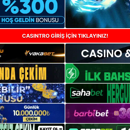
CASINTRO GİRİŞ İÇİN TIKLAYINIZ!