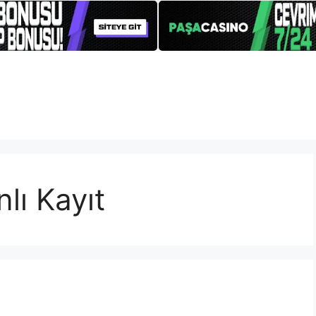
lı Kayıt