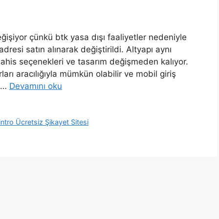
ğişiyor çünkü btk yasa dışı faaliyetler nedeniyle
adresi satın alınarak değiştirildi. Altyapı aynı
i, bahis seçenekleri ve tasarım değişmeden kalıyor.
arı aracılığıyla mümkün olabilir ve mobil giriş
o …
Devamını oku
ntro Ücretsiz Şikayet Sitesi