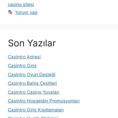
casino sitesi
Yorum yap
Son Yazılar
Casintro Adresi
Casintro Giriş
Casintro Oyun Desteği
Casintro Bahis Çeşitleri
Casintro Casino Yuvaları
Casintro Hoşgeldin Promosyonları
Casintro Giriş Kısıtlamaları