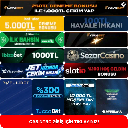
×
CASINTRO GİRİŞ İÇİN TIKLAYINIZ!