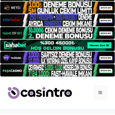
İçeriğe
atla
Menü