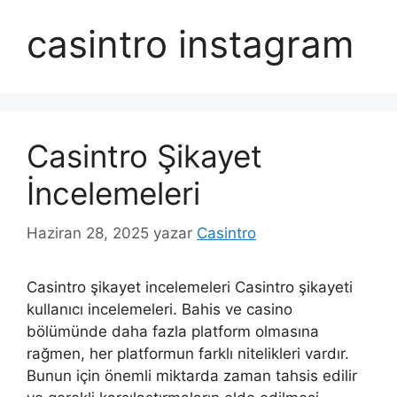
casintro instagram
Casintro Şikayet
İncelemeleri
Haziran 28, 2025
yazar
Casintro
Casintro şikayet incelemeleri Casintro şikayeti
kullanıcı incelemeleri. Bahis ve casino
bölümünde daha fazla platform olmasına
rağmen, her platformun farklı nitelikleri vardır.
Bunun için önemli miktarda zaman tahsis edilir