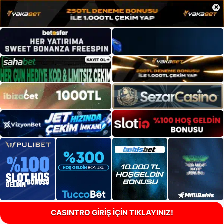
×
CASINTRO GİRİŞ İÇİN TIKLAYINIZ!