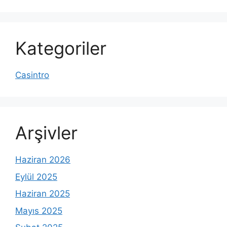
Kategoriler
Casintro
Arşivler
Haziran 2026
Eylül 2025
Haziran 2025
Mayıs 2025