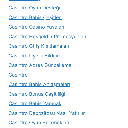
Casintro Oyun Desteği
Casintro Bahis Çeşitleri
Casintro Casino Yuvaları
Casintro Hoşgeldin Promosyonları
Casintro Giriş Kısıtlamaları
Casintro Üyelik Bildirimi
Casintro Adres Güncelleme
Casintro
Casintro Bahis Anlaşmaları
Casintro Bonus Çeşitliliği
Casintro Bahis Yapmak
Casintro Depozitosu Nasıl Yatırılır
Casintro Oyun Seçenekleri