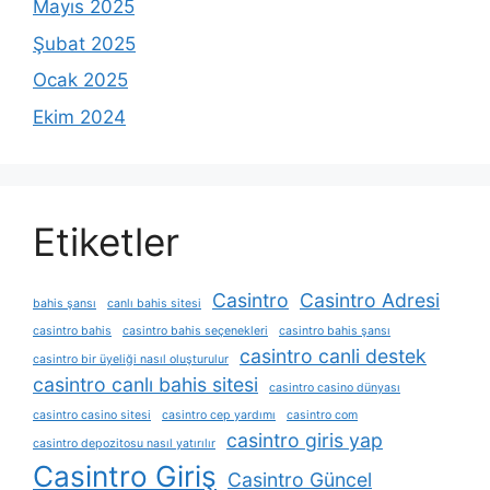
Mayıs 2025
Şubat 2025
Ocak 2025
Ekim 2024
Etiketler
Casintro
Casintro Adresi
bahis şansı
canlı bahis sitesi
casintro bahis
casintro bahis seçenekleri
casintro bahis şansı
casintro canli destek
casintro bir üyeliği nasıl oluşturulur
casintro canlı bahis sitesi
casintro casino dünyası
casintro casino sitesi
casintro cep yardımı
casintro com
casintro giris yap
casintro depozitosu nasıl yatırılır
Casintro Giriş
Casintro Güncel