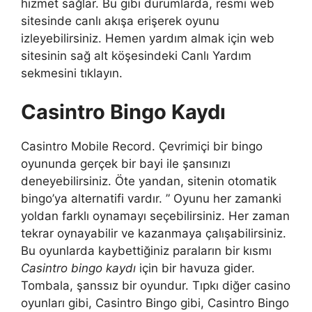
hizmet sağlar. Bu gibi durumlarda, resmi web
sitesinde canlı akışa erişerek oyunu
izleyebilirsiniz. Hemen yardım almak için web
sitesinin sağ alt köşesindeki Canlı Yardım
sekmesini tıklayın.
Casintro Bingo Kaydı
Casintro Mobile Record. Çevrimiçi bir bingo
oyununda gerçek bir bayi ile şansınızı
deneyebilirsiniz. Öte yandan, sitenin otomatik
bingo’ya alternatifi vardır. ” Oyunu her zamanki
yoldan farklı oynamayı seçebilirsiniz. Her zaman
tekrar oynayabilir ve kazanmaya çalışabilirsiniz.
Bu oyunlarda kaybettiğiniz paraların bir kısmı
Casintro bingo kaydı
için bir havuza gider.
Tombala, şanssız bir oyundur. Tıpkı diğer casino
oyunları gibi, Casintro Bingo gibi, Casintro Bingo