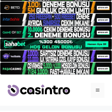
İçeriğe
atla
Menü