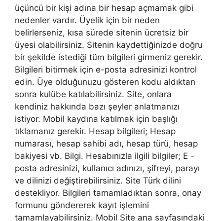
üçüncü bir kişi adına bir hesap açmamak gibi
nedenler vardır. Üyelik için bir neden
belirlerseniz, kısa sürede sitenin ücretsiz bir
üyesi olabilirsiniz. Sitenin kaydettiğinizde doğru
bir şekilde istediği tüm bilgileri girmeniz gerekir.
Bilgileri bitirmek için e-posta adresinizi kontrol
edin. Üye olduğunuzu gösteren kodu aldıktan
sonra kulübe katılabilirsiniz. Site, onlara
kendiniz hakkında bazı şeyler anlatmanızı
istiyor. Mobil kaydına katılmak için başlığı
tıklamanız gerekir. Hesap bilgileri; Hesap
numarası, hesap sahibi adı, hesap türü, hesap
bakiyesi vb. Bilgi. Hesabınızla ilgili bilgiler; E -
posta adresinizi, kullanıcı adınızı, şifreyi, parayı
ve dilinizi değiştirebilirsiniz. Site Türk dilini
destekliyor. Bilgileri tamamladıktan sonra, onay
formunu göndererek kayıt işlemini
tamamlayabilirsiniz. Mobil Site ana sayfasındaki