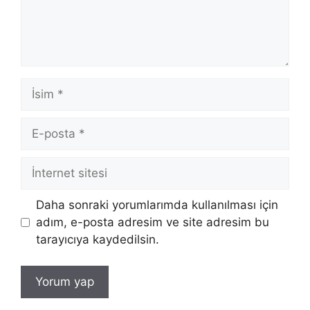
İsim
E-
posta
İnternet
sitesi
Daha sonraki yorumlarımda kullanılması için
adım, e-posta adresim ve site adresim bu
tarayıcıya kaydedilsin.