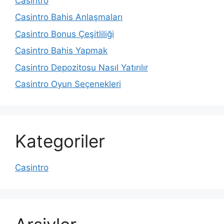
Casintro
Casintro Bahis Anlaşmaları
Casintro Bonus Çeşitliliği
Casintro Bahis Yapmak
Casintro Depozitosu Nasıl Yatırılır
Casintro Oyun Seçenekleri
Kategoriler
Casintro