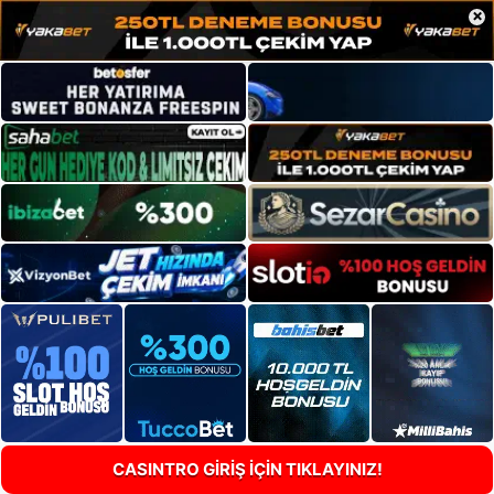
×
CASINTRO GİRİŞ İÇİN TIKLAYINIZ!