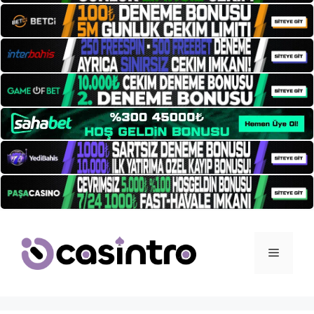
İçeriğe
atla
Menü