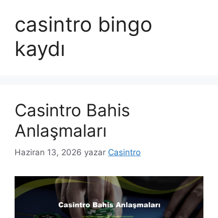
casintro bingo
kaydı
Casintro Bahis
Anlaşmaları
Haziran 13, 2026
yazar
Casintro