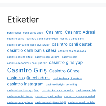
Etiketler
Casintro
Casintro Adresi
bahis şansı
canlı bahis sitesi
casintro bahis
casintro bahis seçenekleri
casintro bahis şansı
casintro canli destek
casintro bir üyeliği nasıl oluşturulur
casintro canlı bahis sitesi
casintro casino dünyası
casintro casino sitesi
casintro cep yardımı
casintro com
casintro giris yap
casintro depozitosu nasıl yatırılır
Casintro Giriş
Casintro Güncel
casintro güncel adresi
casintro hesap kapatma
casintro instagram
casintro i̇letişim verimliliği
casintro kanıtlanmış güven
casintro kullanıcı deneyimi
casintro maç izle
casintro mobil oturum
casintro oyun kuralları
casintro oyun seçenekleri
casintro para yatirma
casintro rulet güvenilirliği
casintro sanal bahisler