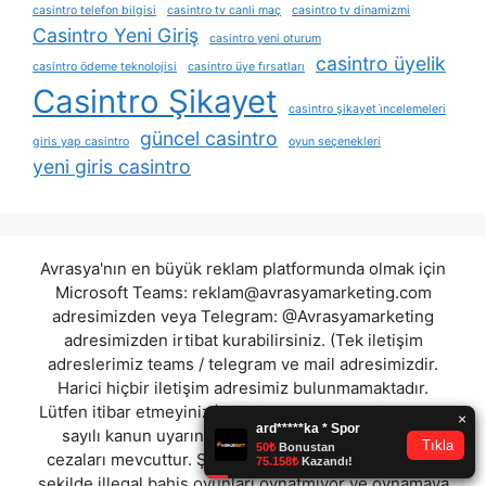
casintro telefon bilgisi
casintro tv canli maç
casintro tv dinamizmi
Casintro Yeni Giriş
casintro yeni oturum
casintro üyelik
casintro ödeme teknolojisi
casintro üye fırsatları
Casintro Şikayet
casintro şikayet i̇ncelemeleri
güncel casintro
giris yap casintro
oyun seçenekleri
yeni giris casintro
Avrasya'nın en büyük reklam platformunda olmak için
Microsoft Teams:
reklam@avrasyamarketing.com
adresimizden veya Telegram: @Avrasyamarketing
adresimizden irtibat kurabilirsiniz. (Tek iletişim
adreslerimiz teams / telegram ve mail adresimizdir.
Harici hiçbir iletişim adresimiz bulunmamaktadır.
Lütfen itibar etmeyiniz.) Türkiye yasalarına göre 7258
sayılı kanun uyarınca yasa dışı bahis oynamanın
cezaları mevcuttur. Şu an bulunduğunuz site hiç bir
şekilde illegal bahis oyunları oynatmıyor ve oynamaya