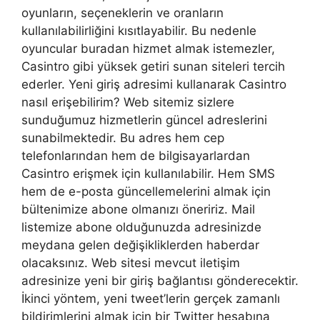
oyunların, seçeneklerin ve oranların
kullanılabilirliğini kısıtlayabilir. Bu nedenle
oyuncular buradan hizmet almak istemezler,
Casintro gibi yüksek getiri sunan siteleri tercih
ederler. Yeni giriş adresimi kullanarak Casintro
nasıl erişebilirim? Web sitemiz sizlere
sunduğumuz hizmetlerin güncel adreslerini
sunabilmektedir. Bu adres hem cep
telefonlarından hem de bilgisayarlardan
Casintro erişmek için kullanılabilir. Hem SMS
hem de e-posta güncellemelerini almak için
bültenimize abone olmanızı öneririz. Mail
listemize abone olduğunuzda adresinizde
meydana gelen değişikliklerden haberdar
olacaksınız. Web sitesi mevcut iletişim
adresinize yeni bir giriş bağlantısı gönderecektir.
İkinci yöntem, yeni tweet’lerin gerçek zamanlı
bildirimlerini almak için bir Twitter hesabına