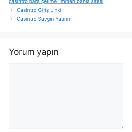
casintro para çekme limitleri bahis sitesi
Casintro Giriş Linki
Casintro Saygın Yatırım
Yorum yapın
Yorum