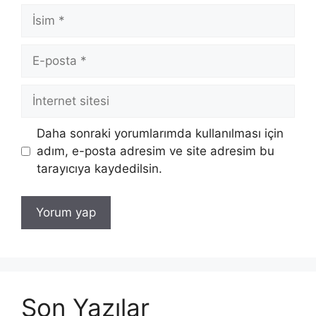
İsim
E-
posta
İnternet
sitesi
Daha sonraki yorumlarımda kullanılması için
adım, e-posta adresim ve site adresim bu
tarayıcıya kaydedilsin.
Son Yazılar