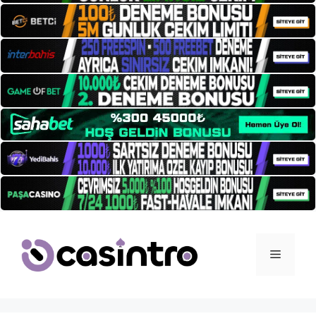
İçeriğe
atla
Menü