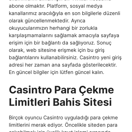
abone olmaktır. Platform, sosyal medya
kanallarımız aracılığıyla en son bilgilerle düzenli
olarak güncellenmektedir. Ayrıca
okuyucularımızın herhangi bir zorlukla
karşılaşmamalarını sağlamak amacıyla sayfaya
erişim için bir bağlantı da sağlıyoruz. Sonuç
olarak, web sitesine erişmek için bu giriş
bağlantılarını kullanabilirsiniz. Casintro yeni giriş
adresi her zaman ana sayfada gösterilecektir.
En güncel bilgiler için lütfen güncel kalın.
Casintro Para Çekme
Limitleri Bahis Sitesi
Birçok oyuncu Casintro uyguladığı para çekme
limitlerini merak ediyor. Öncelikle siteden para