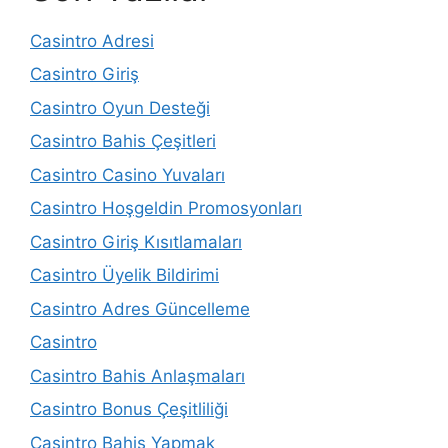
Casintro Adresi
Casintro Giriş
Casintro Oyun Desteği
Casintro Bahis Çeşitleri
Casintro Casino Yuvaları
Casintro Hoşgeldin Promosyonları
Casintro Giriş Kısıtlamaları
Casintro Üyelik Bildirimi
Casintro Adres Güncelleme
Casintro
Casintro Bahis Anlaşmaları
Casintro Bonus Çeşitliliği
Casintro Bahis Yapmak