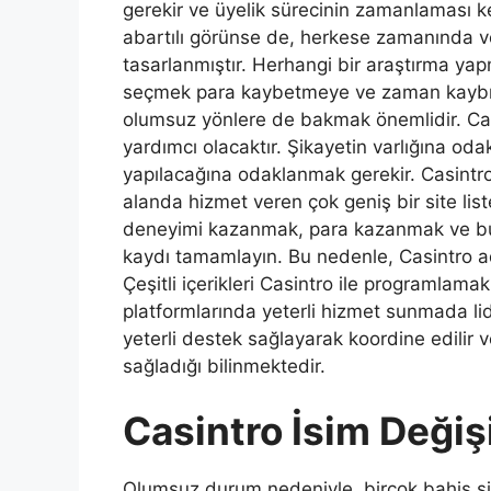
gerekir ve üyelik sürecinin zamanlaması ke
abartılı görünse de, herkese zamanında v
tasarlanmıştır. Herhangi bir araştırma ya
seçmek para kaybetmeye ve zaman kaybına 
olumsuz yönlere de bakmak önemlidir. Cas
yardımcı olacaktır. Şikayetin varlığına o
yapılacağına odaklanmak gerekir. Casintr
alanda hizmet veren çok geniş bir site lis
deneyimi kazanmak, para kazanmak ve bu s
kaydı tamamlayın. Bu nedenle, Casintro adre
Çeşitli içerikleri Casintro ile programlam
platformlarında yeterli hizmet sunmada lid
yeterli destek sağlayarak koordine edilir ve
sağladığı bilinmektedir.
Casintro İsim Değişi
Olumsuz durum nedeniyle, birçok bahis site