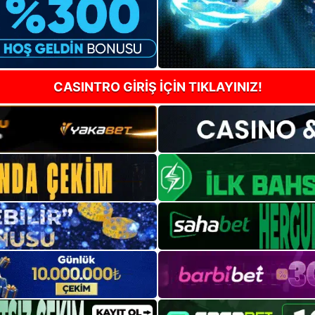
CASINTRO GİRİŞ İÇİN TIKLAYINIZ!