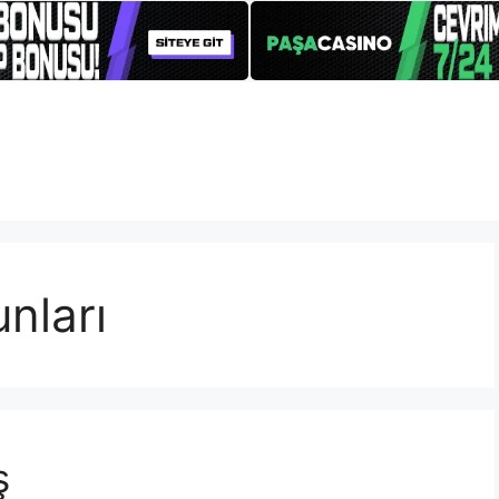
nları
ş