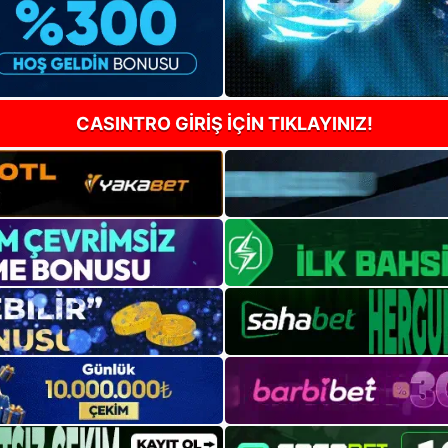
CASINTRO GİRİŞ İÇİN TIKLAYINIZ!