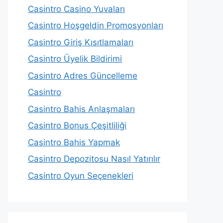
Casintro Casino Yuvaları
Casintro Hoşgeldin Promosyonları
Casintro Giriş Kısıtlamaları
Casintro Üyelik Bildirimi
Casintro Adres Güncelleme
Casintro
Casintro Bahis Anlaşmaları
Casintro Bonus Çeşitliliği
Casintro Bahis Yapmak
Casintro Depozitosu Nasıl Yatırılır
Casintro Oyun Seçenekleri