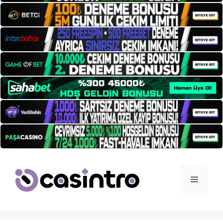
İçeriğe
atla
Menü