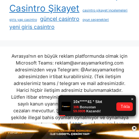
Casintro Şikayet
casintro şikayet i̇ncelemeleri
güncel casintro
giris yap casintro
oyun seçenekleri
yeni giris casintro
Avrasya'nın en büyük reklam platformunda olmak için
Microsoft Teams:
reklam@avrasyamarketing.com
adresimizden veya Telegram: @Avrasyamarketing
adresimizden irtibat kurabilirsiniz. (Tek iletişim
adreslerimiz teams / telegram ve mail adresimizdir.
Harici hiçbir iletişim adresimiz bulunmamaktadır.
Lütfen itibar etmeyiniz.) Türkiye yasalarına göre 7258
sayılı kanun uyarınca yasa dışı bahis oynamanın
cezaları mevcuttur. Şu an bulunduğunuz site hiç bir
şekilde illegal bahis oyunları oynatmıyor ve oynamaya
aracı olmuyordur.
enjoybet
|
1000xbet
|
celtabit
|
hitbet
×
|
berlinbet
|
pumabet
|
maxwoon
|
pablosbet