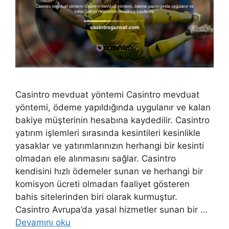
Casintro mevduat yöntemi Casintro mevduat
yöntemi, ödeme yapıldığında uygulanır ve kalan
bakiye müşterinin hesabına kaydedilir. Casintro
yatırım işlemleri sırasında kesintileri kesinlikle
yasaklar ve yatırımlarınızın herhangi bir kesinti
olmadan ele alınmasını sağlar. Casintro
kendisini hızlı ödemeler sunan ve herhangi bir
komisyon ücreti olmadan faaliyet gösteren
bahis sitelerinden biri olarak kurmuştur.
Casintro Avrupa’da yasal hizmetler sunan bir …
Devamını oku