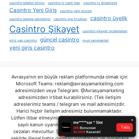
casintro telefon bilgisi
casintro tv canli maç
casintro tv dinamizmi
Casintro Yeni Giriş
casintro yeni oturum
casintro üyelik
casintro ödeme teknolojisi
casintro üye fırsatları
Casintro Şikayet
casintro şikayet i̇ncelemeleri
güncel casintro
giris yap casintro
oyun seçenekleri
yeni giris casintro
Avrasya'nın en büyük reklam platformunda olmak için
Microsoft Teams:
reklam@avrasyamarketing.com
adresimizden veya Telegram: @Avrasyamarketing
adresimizden irtibat kurabilirsiniz. (Tek iletişim
adreslerimiz teams / telegram ve mail adresimizdir.
Harici hiçbir iletişim adresimiz bulunmamaktadır.
Lütfen itibar etmeyiniz.) Türkiye yasalarına göre 7258
sayılı kanun uyarınca yasa dışı bahis oynamanın
cezaları mevcuttur. Şu an bulunduğunuz site hiç bir
şekilde illegal bahis oyunları oynatmıyor ve oynamaya