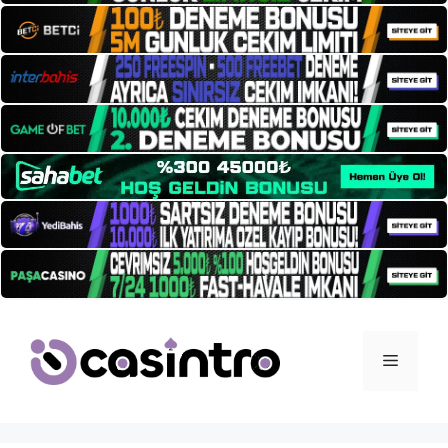
İçeriğe
atla
Menü