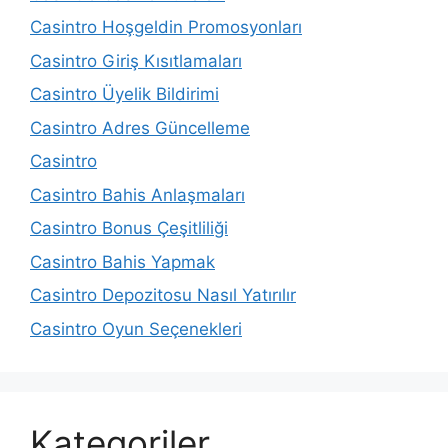
Casintro Hoşgeldin Promosyonları
Casintro Giriş Kısıtlamaları
Casintro Üyelik Bildirimi
Casintro Adres Güncelleme
Casintro
Casintro Bahis Anlaşmaları
Casintro Bonus Çeşitliliği
Casintro Bahis Yapmak
Casintro Depozitosu Nasıl Yatırılır
Casintro Oyun Seçenekleri
Kategoriler