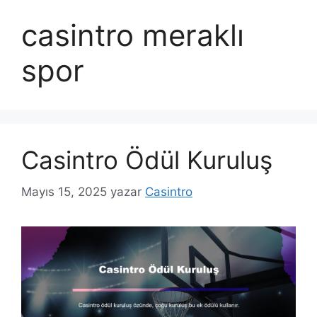
casintro meraklı
spor
Casintro Ödül Kuruluş
Mayıs 15, 2025
yazar
Casintro