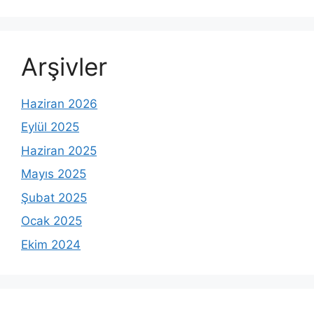
Arşivler
Haziran 2026
Eylül 2025
Haziran 2025
Mayıs 2025
Şubat 2025
Ocak 2025
Ekim 2024