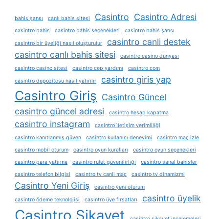
Casintro
Casintro Adresi
bahis şansı
canlı bahis sitesi
casintro bahis
casintro bahis seçenekleri
casintro bahis şansı
casintro canli destek
casintro bir üyeliği nasıl oluşturulur
casintro canlı bahis sitesi
casintro casino dünyası
casintro casino sitesi
casintro cep yardımı
casintro com
casintro giris yap
casintro depozitosu nasıl yatırılır
Casintro Giriş
Casintro Güncel
casintro güncel adresi
casintro hesap kapatma
casintro instagram
casintro i̇letişim verimliliği
casintro kanıtlanmış güven
casintro kullanıcı deneyimi
casintro maç izle
casintro mobil oturum
casintro oyun kuralları
casintro oyun seçenekleri
casintro para yatirma
casintro rulet güvenilirliği
casintro sanal bahisler
casintro telefon bilgisi
casintro tv canli maç
casintro tv dinamizmi
Casintro Yeni Giriş
casintro yeni oturum
casintro üyelik
casintro ödeme teknolojisi
casintro üye fırsatları
Casintro Şikayet
casintro şikayet i̇ncelemeleri