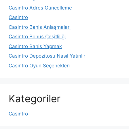
Casintro Adres Güncelleme
Casintro
Casintro Bahis Anlaşmaları
Casintro Bonus Çeşitliliği
Casintro Bahis Yapmak
Casintro Depozitosu Nasıl Yatırılır
Casintro Oyun Seçenekleri
Kategoriler
Casintro