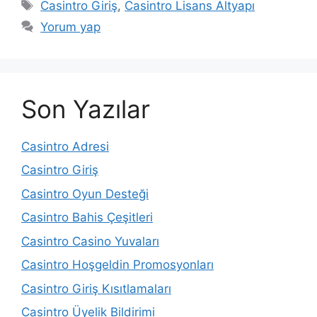
Etiketler
Casintro Giriş
,
Casintro Lisans Altyapı
Yorum yap
Son Yazılar
Casintro Adresi
Casintro Giriş
Casintro Oyun Desteği
Casintro Bahis Çeşitleri
Casintro Casino Yuvaları
Casintro Hoşgeldin Promosyonları
Casintro Giriş Kısıtlamaları
Casintro Üyelik Bildirimi