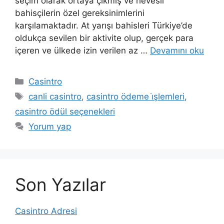
seçim olarak ortaya çıkmış ve hevesli
bahisçilerin özel gereksinimlerini
karşılamaktadır. At yarışı bahisleri Türkiye’de
oldukça sevilen bir aktivite olup, gerçek para
içeren ve ülkede izin verilen az …
Devamını oku
Kategoriler
Casintro
Etiketler
canli casintro
,
casintro ödeme i̇şlemleri
,
casintro ödül seçenekleri
Yorum yap
Son Yazılar
Casintro Adresi