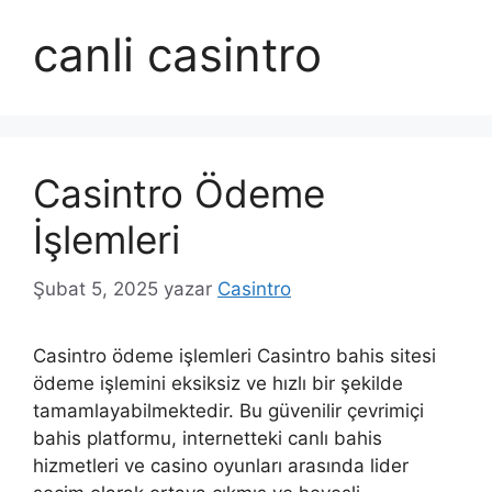
canli casintro
Casintro Ödeme
İşlemleri
Şubat 5, 2025
yazar
Casintro
Casintro ödeme işlemleri Casintro bahis sitesi
ödeme işlemini eksiksiz ve hızlı bir şekilde
tamamlayabilmektedir. Bu güvenilir çevrimiçi
bahis platformu, internetteki canlı bahis
hizmetleri ve casino oyunları arasında lider