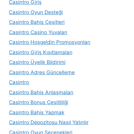
Casintro Giriş
Casintro Oyun Desteği
Casintro Bahis Çeşitleri
Casintro Casino Yuvaları
Casintro Hoşgeldin Promosyonları
Casintro Giriş Kısıtlamaları
Casintro Üyelik Bildirimi
Casintro Adres Güncelleme
Casintro
Casintro Bahis Anlaşmaları
Casintro Bonus Çeşitliliği
Casintro Bahis Yapmak
Casintro Depozitosu Nasıl Yatırılır
Casintro Oyun Seçenekleri