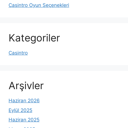
Casintro Oyun Seçenekleri
Kategoriler
Casintro
Arşivler
Haziran 2026
Eylül 2025
Haziran 2025