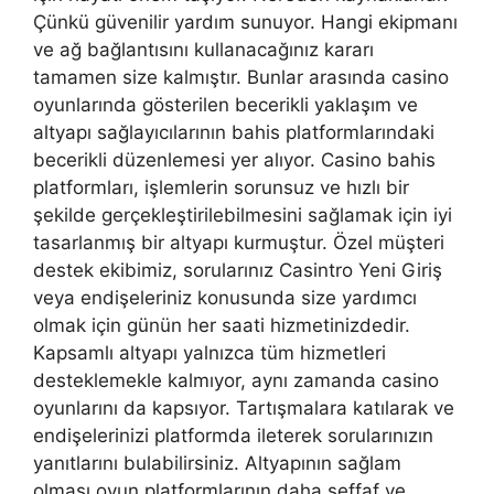
Çünkü güvenilir yardım sunuyor. Hangi ekipmanı
ve ağ bağlantısını kullanacağınız kararı
tamamen size kalmıştır. Bunlar arasında casino
oyunlarında gösterilen becerikli yaklaşım ve
altyapı sağlayıcılarının bahis platformlarındaki
becerikli düzenlemesi yer alıyor. Casino bahis
platformları, işlemlerin sorunsuz ve hızlı bir
şekilde gerçekleştirilebilmesini sağlamak için iyi
tasarlanmış bir altyapı kurmuştur. Özel müşteri
destek ekibimiz, sorularınız Casintro Yeni Giriş
veya endişeleriniz konusunda size yardımcı
olmak için günün her saati hizmetinizdedir.
Kapsamlı altyapı yalnızca tüm hizmetleri
desteklemekle kalmıyor, aynı zamanda casino
oyunlarını da kapsıyor. Tartışmalara katılarak ve
endişelerinizi platformda ileterek sorularınızın
yanıtlarını bulabilirsiniz. Altyapının sağlam
olması oyun platformlarının daha şeffaf ve