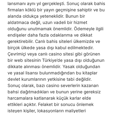
lansmanı aynı yıl gerçekleşti. Sonuç olarak bahis
firmaları köklü bir yayın geçmişine sahiptir ve bu
alanda oldukça yeteneklidir. Bunun bir
aldatmaca değil, uzun vadeli bir hizmet
olduğunu unutmamak önemlidir. Ödemeyle ilgili
endişeler daha fazla odaklanma ve dikkat
gerektirebilir. Canlı bahis siteleri ülkemizde ve
birçok ülkede yasa dışı kabul edilmektedir.
Çevrimiçi veya canlı casino sitesi gibi görünen
bir web sitesinin Türkiye’de yasa dışı olduğunun
dikkate alınması önemlidir. Yasak olduğundan
ve yasal lisansı bulunmadığından bu kitaplar
devlet kurumlarının yetkisine tabi değildir.
Sonuç olarak, bazı casino severlerin kazanan
bahsi dağıtmadıkları ve bunun yerine gereksiz
harcamalara katlanarak küçük karlar elde
ettikleri açıktır. Felaket bir sonucu önlemek
isteyen kişiler, lokasyonların maliyetleri