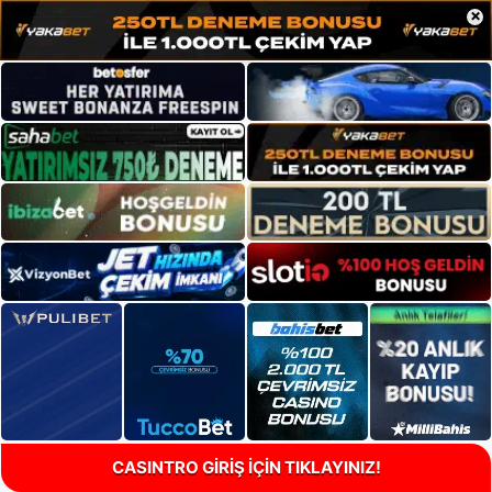
×
CASINTRO GİRİŞ İÇİN TIKLAYINIZ!