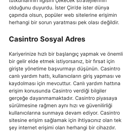
tutkunlarının ilgisini çekecek stratejilerinin
olduğunu duyurdu. İster Çin’de ister dünya
çapında olsun, popüler web sitelerine erişimin
herhangi bir sorun yaratması pek olası değildir.
Casintro Sosyal Adres
Kariyerinize hızlı bir başlangıç ​​yapmak ve önemli
bir gelir elde etmek istiyorsanız, bir fırsat için
girişte yönetime başvurmayı düşünün. Casintro
canlı yardım hattı, kullanıcıların giriş yapması ve
kaydolması için mevcuttur. Canlı yardım hattına
erişim konusunda Casintro verdiği bilgiler
gerçeğe dayanmamaktadır. Casintro piyasaya
sürülmesine rağmen aynı hızı ve güvenilirliği
kullanıcılarına sunmaya devam ediyor. Casintro
sitesine erişim sağlamak için ihtiyacınız olan tek
şey internet erişimi olan herhangi bir cihazdır.