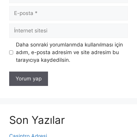
E-
posta
İnternet
sitesi
Daha sonraki yorumlarımda kullanılması için
adım, e-posta adresim ve site adresim bu
tarayıcıya kaydedilsin.
Son Yazılar
Casintro Adresi