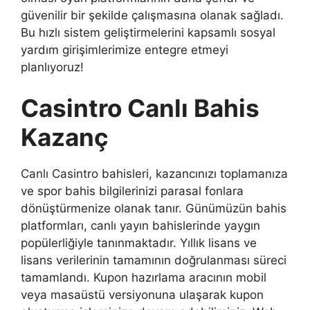
güvenilir bir şekilde çalışmasına olanak sağladı.
Bu hızlı sistem geliştirmelerini kapsamlı sosyal
yardım girişimlerimize entegre etmeyi
planlıyoruz!
Casintro Canlı Bahis
Kazanç
Canlı Casintro bahisleri, kazancınızı toplamanıza
ve spor bahis bilgilerinizi parasal fonlara
dönüştürmenize olanak tanır. Günümüzün bahis
platformları, canlı yayın bahislerinde yaygın
popülerliğiyle tanınmaktadır. Yıllık lisans ve
lisans verilerinin tamamının doğrulanması süreci
tamamlandı. Kupon hazırlama aracının mobil
veya masaüstü versiyonuna ulaşarak kupon