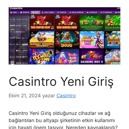
Casintro Yeni Giriş
Ekim 21, 2024
yazar
Casintro
Casintro Yeni Giriş olduğunuz cihazlar ve ağ
bağlantıları bu altyapı şirketinin etkin kullanımı
için hayati önem taşıyor. Nereden kaynaklandı?