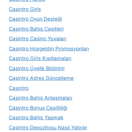
Casintro Giriş
Casintro Oyun Desteği
Casintro Bahis Çeşitleri
Casintro Casino Yuvaları
Casintro Hoşgeldin Promosyonları
Casintro Giriş Kısıtlamaları
Casintro Üyelik Bildirimi
Casintro Adres Güncelleme
Casintro
Casintro Bahis Anlaşmaları
Casintro Bonus Çeşitliliği
Casintro Bahis Yapmak
Casintro Depozitosu Nasıl Yatırılır