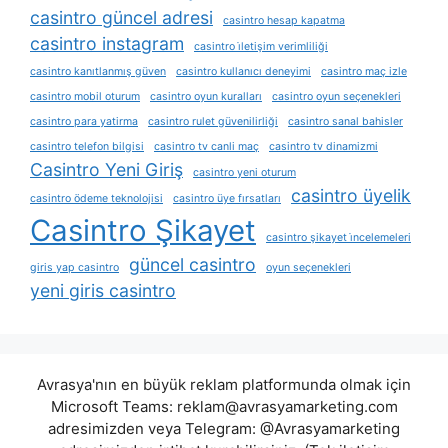
casintro güncel adresi
casintro hesap kapatma
casintro instagram
casintro i̇letişim verimliliği
casintro kanıtlanmış güven
casintro kullanıcı deneyimi
casintro maç izle
casintro mobil oturum
casintro oyun kuralları
casintro oyun seçenekleri
casintro para yatirma
casintro rulet güvenilirliği
casintro sanal bahisler
casintro telefon bilgisi
casintro tv canli maç
casintro tv dinamizmi
Casintro Yeni Giriş
casintro yeni oturum
casintro üyelik
casintro ödeme teknolojisi
casintro üye fırsatları
Casintro Şikayet
casintro şikayet i̇ncelemeleri
güncel casintro
giris yap casintro
oyun seçenekleri
yeni giris casintro
Avrasya'nın en büyük reklam platformunda olmak için
Microsoft Teams:
reklam@avrasyamarketing.com
adresimizden veya Telegram: @Avrasyamarketing