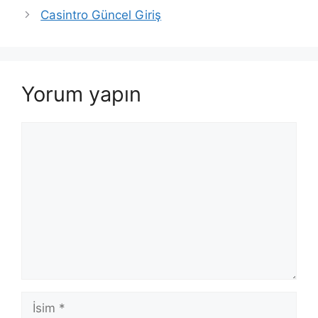
Casintro Güncel Giriş
Yorum yapın
Yorum
İsim