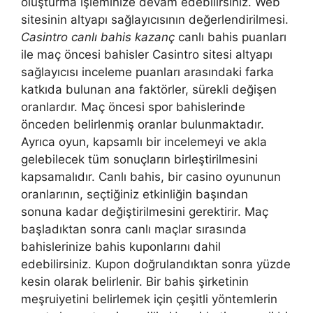
oluşturma işleminize devam edebilirsiniz. Web
sitesinin altyapı sağlayıcısının değerlendirilmesi.
Casintro canlı bahis kazanç
canlı bahis puanları
ile maç öncesi bahisler Casintro sitesi altyapı
sağlayıcısı inceleme puanları arasındaki farka
katkıda bulunan ana faktörler, sürekli değişen
oranlardır. Maç öncesi spor bahislerinde
önceden belirlenmiş oranlar bulunmaktadır.
Ayrıca oyun, kapsamlı bir incelemeyi ve akla
gelebilecek tüm sonuçların birleştirilmesini
kapsamalıdır. Canlı bahis, bir casino oyununun
oranlarının, seçtiğiniz etkinliğin başından
sonuna kadar değiştirilmesini gerektirir. Maç
başladıktan sonra canlı maçlar sırasında
bahislerinize bahis kuponlarını dahil
edebilirsiniz. Kupon doğrulandıktan sonra yüzde
kesin olarak belirlenir. Bir bahis şirketinin
meşruiyetini belirlemek için çeşitli yöntemlerin