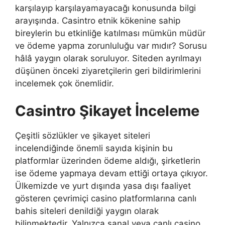
karşılayıp karşılayamayacağı konusunda bilgi
arayışında. Casintro etnik kökenine sahip
bireylerin bu etkinliğe katılması mümkün müdür
ve ödeme yapma zorunluluğu var mıdır? Sorusu
hâlâ yaygın olarak soruluyor. Siteden ayrılmayı
düşünen önceki ziyaretçilerin geri bildirimlerini
incelemek çok önemlidir.
Casintro Şikayet İnceleme
Çeşitli sözlükler ve şikayet siteleri
incelendiğinde önemli sayıda kişinin bu
platformlar üzerinden ödeme aldığı, şirketlerin
ise ödeme yapmaya devam ettiği ortaya çıkıyor.
Ülkemizde ve yurt dışında yasa dışı faaliyet
gösteren çevrimiçi casino platformlarına canlı
bahis siteleri denildiği yaygın olarak
bilinmektedir. Yalnızca sanal veya canlı casino