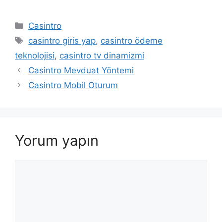
Kategoriler
Casintro
Etiketler
casintro giris yap
,
casintro ödeme
teknolojisi
,
casintro tv dinamizmi
Casintro Mevduat Yöntemi
Casintro Mobil Oturum
Yorum yapın
Yorum