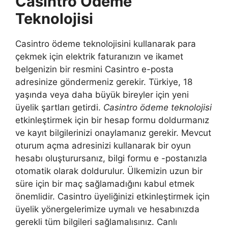
Casintro Ödeme
Teknolojisi
Casintro ödeme teknolojisini kullanarak para
çekmek için elektrik faturanızın ve ikamet
belgenizin bir resmini Casintro e-posta
adresinize göndermeniz gerekir. Türkiye, 18
yaşında veya daha büyük bireyler için yeni
üyelik şartları getirdi.
Casintro ödeme teknolojisi
etkinleştirmek için bir hesap formu doldurmanız
ve kayıt bilgilerinizi onaylamanız gerekir. Mevcut
oturum açma adresinizi kullanarak bir oyun
hesabı oluşturursanız, bilgi formu e -postanızla
otomatik olarak doldurulur. Ülkemizin uzun bir
süre için bir maç sağlamadığını kabul etmek
önemlidir. Casintro üyeliğinizi etkinleştirmek için
üyelik yönergelerimize uymalı ve hesabınızda
gerekli tüm bilgileri sağlamalısınız. Canlı