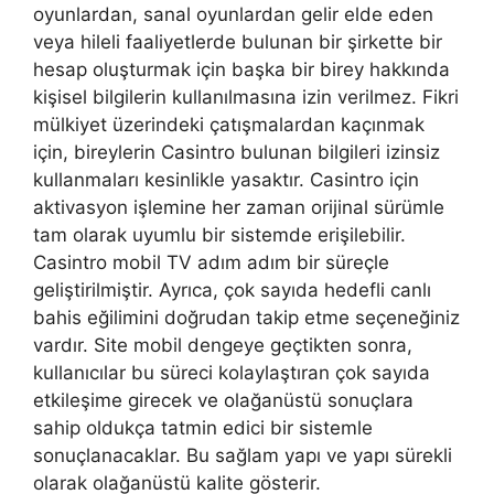
oyunlardan, sanal oyunlardan gelir elde eden
veya hileli faaliyetlerde bulunan bir şirkette bir
hesap oluşturmak için başka bir birey hakkında
kişisel bilgilerin kullanılmasına izin verilmez. Fikri
mülkiyet üzerindeki çatışmalardan kaçınmak
için, bireylerin Casintro bulunan bilgileri izinsiz
kullanmaları kesinlikle yasaktır. Casintro için
aktivasyon işlemine her zaman orijinal sürümle
tam olarak uyumlu bir sistemde erişilebilir.
Casintro mobil TV adım adım bir süreçle
geliştirilmiştir. Ayrıca, çok sayıda hedefli canlı
bahis eğilimini doğrudan takip etme seçeneğiniz
vardır. Site mobil dengeye geçtikten sonra,
kullanıcılar bu süreci kolaylaştıran çok sayıda
etkileşime girecek ve olağanüstü sonuçlara
sahip oldukça tatmin edici bir sistemle
sonuçlanacaklar. Bu sağlam yapı ve yapı sürekli
olarak olağanüstü kalite gösterir.