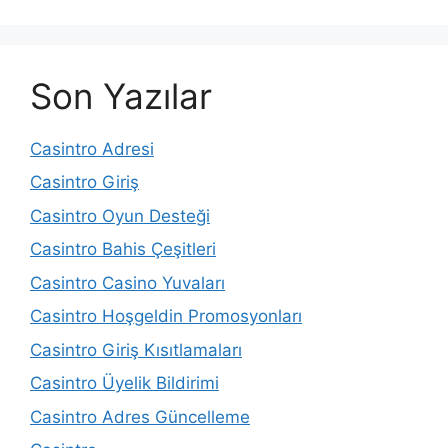
Son Yazılar
Casintro Adresi
Casintro Giriş
Casintro Oyun Desteği
Casintro Bahis Çeşitleri
Casintro Casino Yuvaları
Casintro Hoşgeldin Promosyonları
Casintro Giriş Kısıtlamaları
Casintro Üyelik Bildirimi
Casintro Adres Güncelleme