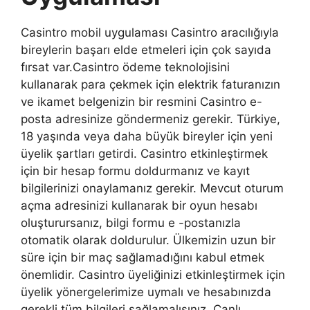
Casintro mobil uygulaması Casintro aracılığıyla
bireylerin başarı elde etmeleri için çok sayıda
fırsat var.Casintro ödeme teknolojisini
kullanarak para çekmek için elektrik faturanızın
ve ikamet belgenizin bir resmini Casintro e-
posta adresinize göndermeniz gerekir. Türkiye,
18 yaşında veya daha büyük bireyler için yeni
üyelik şartları getirdi. Casintro etkinleştirmek
için bir hesap formu doldurmanız ve kayıt
bilgilerinizi onaylamanız gerekir. Mevcut oturum
açma adresinizi kullanarak bir oyun hesabı
oluşturursanız, bilgi formu e -postanızla
otomatik olarak doldurulur. Ülkemizin uzun bir
süre için bir maç sağlamadığını kabul etmek
önemlidir. Casintro üyeliğinizi etkinleştirmek için
üyelik yönergelerimize uymalı ve hesabınızda
gerekli tüm bilgileri sağlamalısınız. Canlı