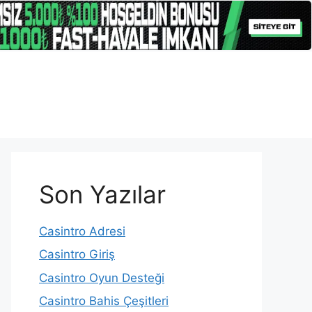
Son Yazılar
Casintro Adresi
Casintro Giriş
Casintro Oyun Desteği
Casintro Bahis Çeşitleri